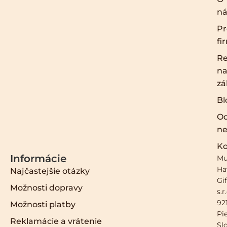
ná
Pr
fi
Re
na
zá
Bl
O
ne
Ko
Informácie
Mu
Ha
Najčastejšie otázky
Gif
Možnosti dopravy
s.r
921
Možnosti platby
Pi
Reklamácie a vrátenie
Sl