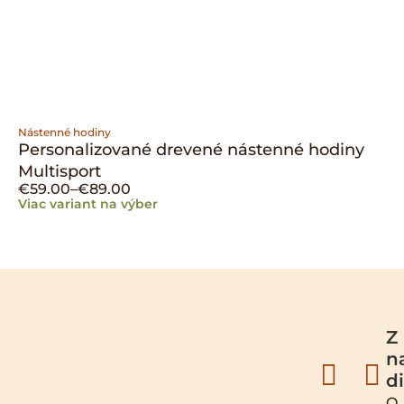
Nástenné hodiny
Personalizované drevené nástenné hodiny
Multisport
€
59.00
–
€
89.00
Viac variant na výber
Z
n
d
O