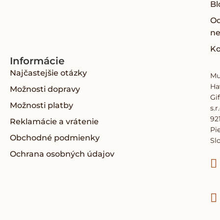
Bl
O
ne
Ko
Informácie
Najčastejšie otázky
Mu
Ha
Možnosti dopravy
Gif
Možnosti platby
s.r
921
Reklamácie a vrátenie
Pi
Obchodné podmienky
Sl
Ochrana osobných údajov