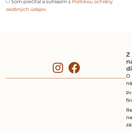
Som prečítal a súhlasím s
Politikou ochrány
osobných údajov
Z
n
d
O
ná
Pr
fi
Re
na
zá