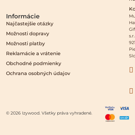
Ko
Informácie
Mu
Ha
Najčastejšie otázky
Gif
Možnosti dopravy
s.r
921
Možnosti platby
Pi
Reklamácie a vrátenie
Sl
Obchodné podmienky
Ochrana osobných údajov
© 2026 Izywood. Všetky práva vyhradené.