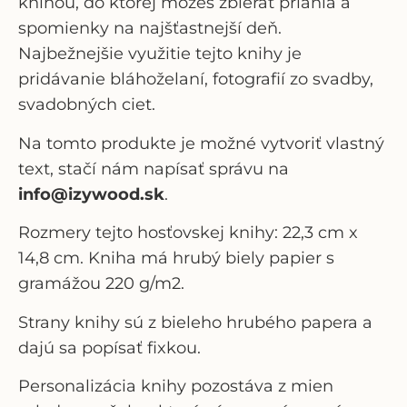
knihou, do ktorej môžeš zbierať priania a
spomienky na najšťastnejší deň.
Najbežnejšie využitie tejto knihy je
pridávanie bláhoželaní, fotografií zo svadby,
svadobných ciet.
Na tomto produkte je možné vytvoriť vlastný
text, stačí nám napísať správu na
info@izywood.sk
.
Rozmery tejto hosťovskej knihy: 22,3 cm x
14,8 cm. Kniha má hrubý biely papier s
gramážou 220 g/m2.
Strany knihy sú z bieleho hrubého papera a
dajú sa popísať fixkou.
Personalizácia knihy pozostáva z
mien