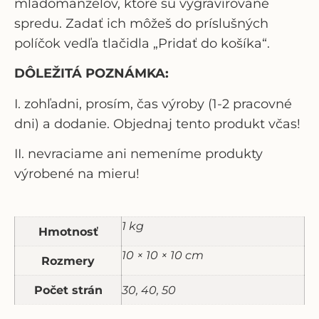
mladomanželov, ktoré sú vygravírované
spredu. Zadať ich môžeš do príslušných
políčok vedľa tlačidla
„
Pridať do košíka
“
.
DÔLEŽITÁ POZNÁMKA:
I. zohľadni, prosím, čas výroby (1-2 pracovné
dni) a dodanie. Objednaj tento produkt včas!
II. nevraciame ani nemeníme produkty
výrobené na mieru!
1 kg
Hmotnosť
10 × 10 × 10 cm
Rozmery
Počet strán
30, 40, 50