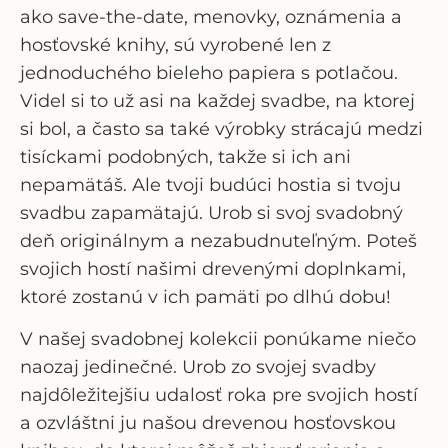
ako save-the-date, menovky, oznámenia a
hosťovské knihy, sú vyrobené len z
jednoduchého bieleho papiera s potlačou.
Videl si to už asi na každej svadbe, na ktorej
si bol, a často sa také výrobky strácajú medzi
tisíckami podobných, takže si ich ani
nepamätáš. Ale tvoji budúci hostia si tvoju
svadbu zapamätajú. Urob si svoj svadobný
deň originálnym a nezabudnuteľným. Poteš
svojich hostí našimi drevenými doplnkami,
ktoré zostanú v ich pamäti po dlhú dobu!
V našej svadobnej kolekcii ponúkame niečo
naozaj jedinečné. Urob zo svojej svadby
najdôležitejšiu udalosť roka pre svojich hostí
a ozvláštni ju našou drevenou hosťovskou