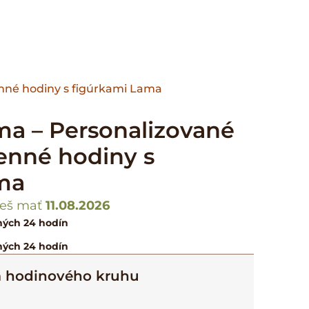
nné hodiny s figúrkami Lama
ma – Personalizované
enné hodiny s
ma
eš mať
11.08.2026
ných 24 hodín
ných 24 hodín
a hodinového kruhu