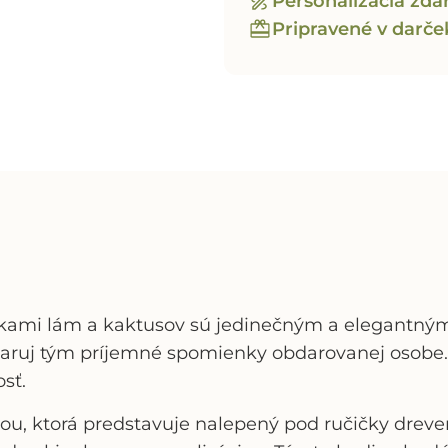
Personalizácia zd
Pripravené v darč
rkami lám a kaktusov
sú jedinečným a elegantný
 daruj tým príjemné spomienky obdarovanej osobe. 
osť.
áciou, ktorá predstavuje nalepený pod ručičky dre