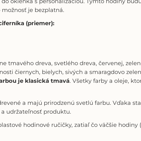
do okienka s personalizáciou. Týmto hodiny budú e
o možnosť je bezplatná.
iferníka (priemer):
ane tmavého dreva, svetlého dreva, červenej, zelene
osti čiernych, bielych, sivých a smaragdovo zelen
arbou je klasická tmavá
. Všetky farby a oleje, k
drevené a majú prirodzenú svetlú farbu. Vďaka s
 a udržateľnosť produktu.
lastové hodinové ručičky, zatiaľ čo väčšie hodiny