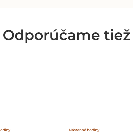
Odporúčame tiež
hodiny
Nástenné hodiny