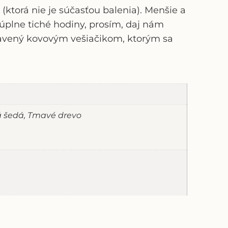
torá nie je súčasťou balenia). Menšie a
úplne tiché hodiny, prosím, daj nám
avený kovovým vešiačikom, ktorým sa
ná šedá, Tmavé drevo