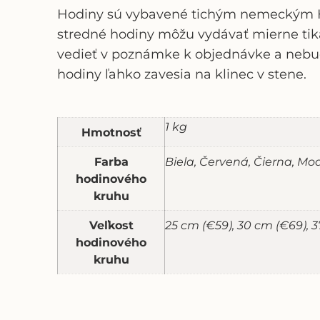
Hodiny sú vybavené tichým nemeckým Her
stredné hodiny môžu vydávať mierne tika
vedieť v poznámke k objednávke a nebu
hodiny ľahko zavesia na klinec v stene.
1 kg
Hmotnosť
Farba
Biela, Červená, Čierna, Mo
hodinového
kruhu
Veľkost
25 cm (€59), 30 cm (€69), 
hodinového
kruhu