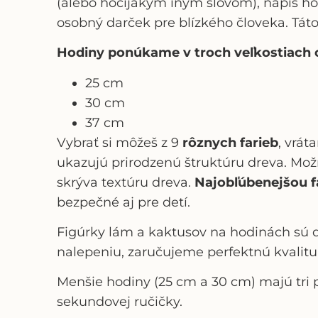
(alebo hocijakým iným slovom), napíš ho 
osobný darček pre blízkého človeka. Tát
Hodiny ponúkame v troch veľkostiach c
25 cm
30 cm
37 cm
Vybrať si môžeš z 9
rôznych farieb
, vrát
ukazujú prirodzenú štruktúru dreva. Možn
skrýva textúru dreva.
Najobľúbenejšou f
bezpečné aj pre detí.
Figúrky lám a kaktusov
na hodinách sú 
nalepeniu, zaručujeme perfektnú kvalitu
Menšie hodiny (25 cm a 30 cm) majú tri p
sekundovej ručičky.