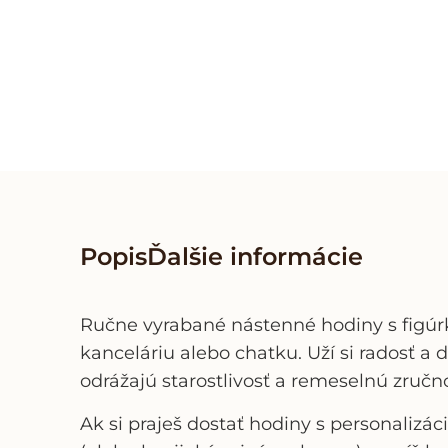
Popis
Ďalšie informácie
Ručne vyrabané nástenné hodiny s figú
kanceláriu alebo chatku. Uží si radosť a
odrážajú starostlivosť a remeselnú zručn
Ak si praješ dostať hodiny s personaliz