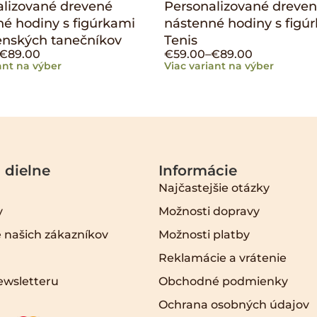
alizované drevené
Personalizované dreve
é hodiny s figúrkami
nástenné hodiny s figú
enských tanečníkov
Tenis
€
89.00
€
59.00
–
€
89.00
ant na výber
Viac variant na výber
 dielne
Informácie
Najčastejšie otázky
y
Možnosti dopravy
 našich zákazníkov
Možnosti platby
Reklamácie a vrátenie
ewsletteru
Obchodné podmienky
Ochrana osobných údajov