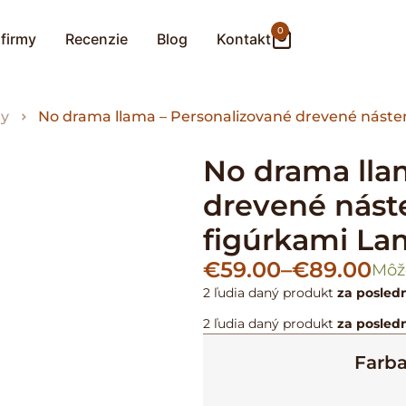
0
 firmy
Recenzie
Blog
Kontakt
ny
No drama llama – Personalizované drevené náste
No drama lla
drevené nást
figúrkami La
€
59.00
–
€
89.00
Môž
2 ľudia
daný produkt
za posled
2 ľudia
daný produkt
za posled
Farb