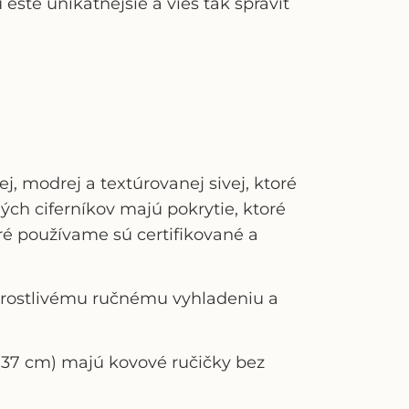
šte unikatnejšie a vieš tak spraviť
j, modrej a textúrovanej sivej, ktoré
ých ciferníkov majú pokrytie, ktoré
toré používame sú certifikované a
tarostlivému ručnému vyhladeniu a
 (37 cm) majú kovové ručičky bez