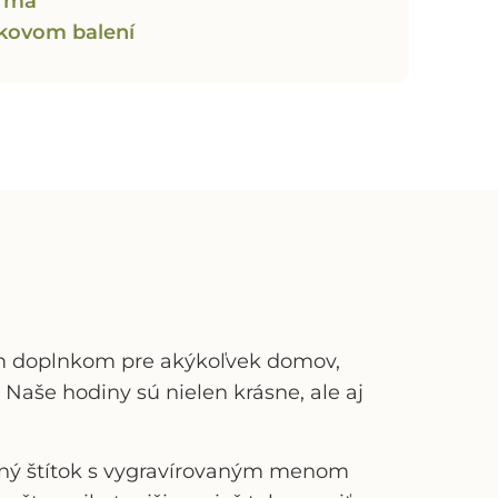
arma
ekovom balení
m doplnkom pre akýkoľvek domov,
Naše hodiny sú nielen krásne, ale aj
vený štítok s vygravírovaným menom