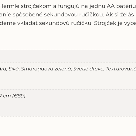
mle strojčekom a fungujú na jednu AA batériu (k
nie spôsobené sekundovou ručičkou. Ak si želáš 
deme vkladať sekundovú ručičku. Strojček je vyb
drá, Sivá, Smaragdová zelená, Svetlé drevo, Texturova
37 cm (€89)