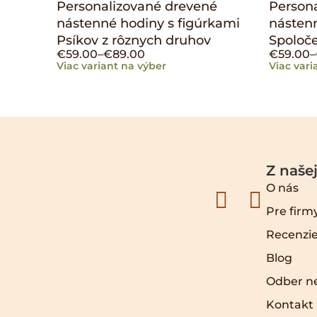
Personalizované drevené
Person
nástenné hodiny s figúrkami
nástenn
Psíkov z rôznych druhov
Spoloč
€
59.00
–
€
89.00
€
59.00
–
Viac variant na výber
Viac vari
Z našej
O nás
Pre firm
Recenzie
Blog
Odber n
Kontakt