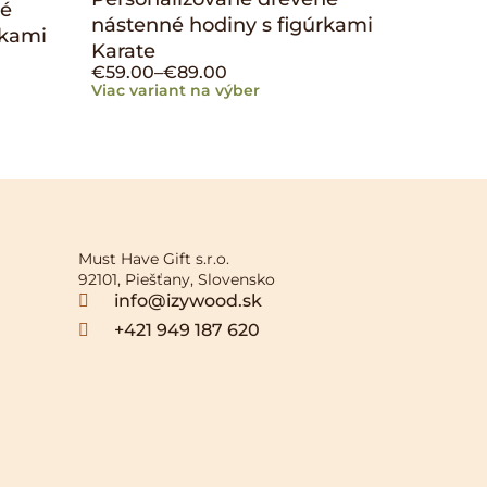
né
nástenné hodiny s figúrkami
rkami
Karate
€
59.00
–
€
89.00
Viac variant na výber
Must Have Gift s.r.o.
92101, Piešťany, Slovensko
info@izywood.sk
+421 949 187 620