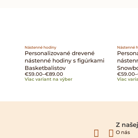
Nástenné hodiny
Nástenné 
Personalizované drevené
Person
nástenné hodiny s figúrkami
nástenn
Basketbalistov
Snowbo
€
59.00
–
€
89.00
€
59.00
–
Viac variant na výber
Viac vari
Z našej
O nás