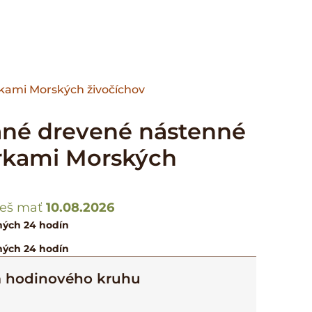
rkami Morských živočíchov
ané drevené nástenné
úrkami Morských
eš mať
10.08.2026
ných 24 hodín
ných 24 hodín
a hodinového kruhu