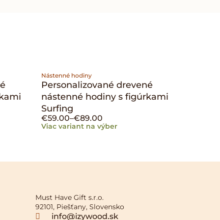
Nástenné hodiny
né
Personalizované drevené
rkami
nástenné hodiny s figúrkami
Surfing
€
59.00
–
€
89.00
Viac variant na výber
Must Have Gift s.r.o.
92101, Piešťany, Slovensko
info@izywood.sk