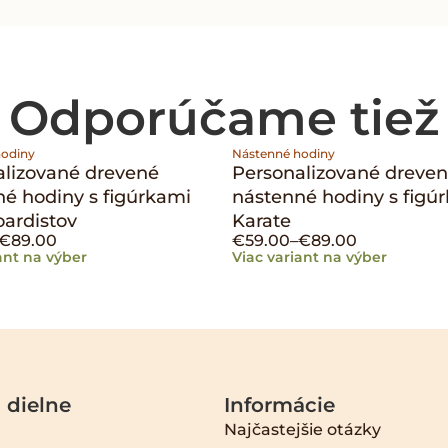
Odporúčame tiež
hodiny
Nástenné hodiny
alizované drevené
Personalizované dreve
é hodiny s figúrkami
nástenné hodiny s figú
ardistov
Karate
€
89.00
€
59.00
–
€
89.00
ant na výber
Viac variant na výber
 dielne
Informácie
Najčastejšie otázky