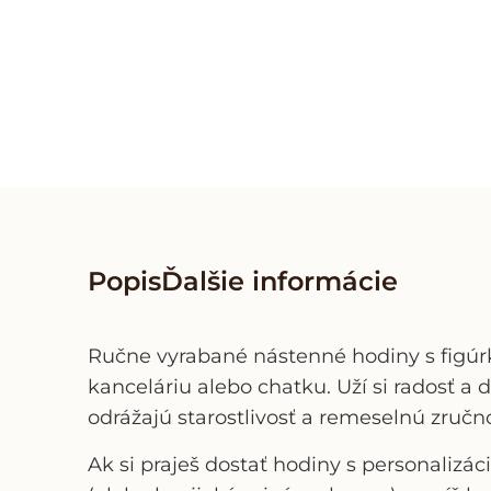
Popis
Ďalšie informácie
Ručne vyrabané nástenné hodiny s figú
kanceláriu alebo chatku. Uží si radosť a
odrážajú starostlivosť a remeselnú zručn
Ak si praješ dostať hodiny s personaliz