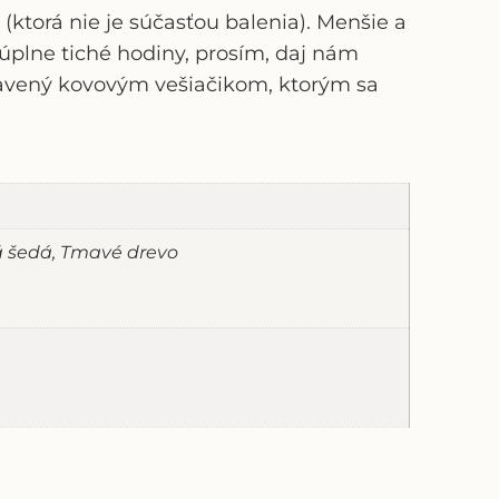
torá nie je súčasťou balenia). Menšie a
úplne tiché hodiny, prosím, daj nám
avený kovovým vešiačikom, ktorým sa
ná šedá, Tmavé drevo