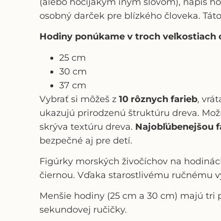
(alebo hocijakým iným slovom), napíš ho 
osobný darček pre blízkého človeka. Tát
Hodiny ponúkame v troch veľkostiach c
25 cm
30 cm
37 cm
Vybrať si môžeš z
10 rôznych farieb
, vrá
ukazujú prirodzenú štruktúru dreva. Možn
skrýva textúru dreva.
Najobľúbenejšou f
bezpečné aj pre detí.
Figúrky morských živočíchov
na hodinác
čiernou. Vďaka starostlivému ručnému vy
Menšie hodiny (25 cm a 30 cm) majú tri p
sekundovej ručičky.