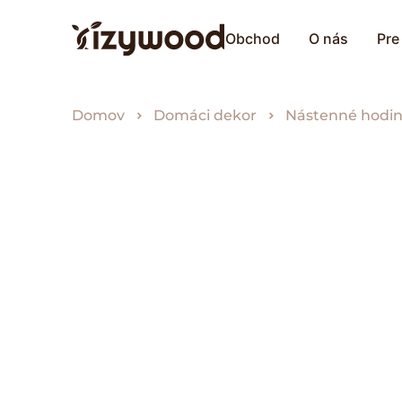
Obchod
O nás
Pre
Domov
Domáci dekor
Nástenné hodi