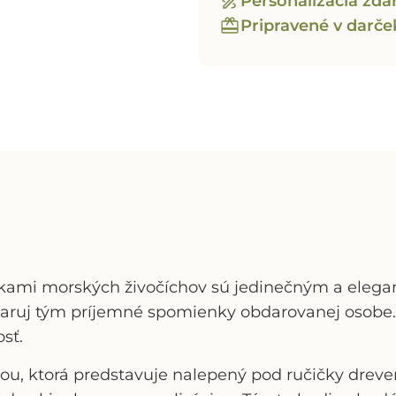
Personalizácia zd
Pripravené v darč
rkami morských živočíchov
sú jedinečným a elega
 daruj tým príjemné spomienky obdarovanej osobe. 
osť.
áciou, ktorá predstavuje nalepený pod ručičky dre