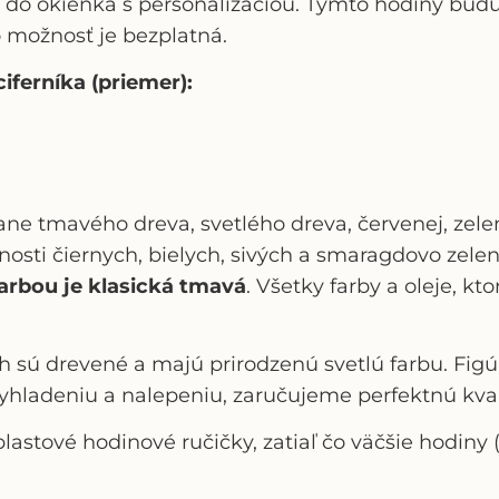
do okienka s personalizáciou. Týmto hodiny budú e
o možnosť je bezplatná.
iferníka (priemer):
tane tmavého dreva, svetlého dreva, červenej, zelen
osti čiernych, bielych, sivých a smaragdovo zelen
arbou je klasická tmavá
. Všetky farby a oleje, k
h sú drevené a majú prirodzenú svetlú farbu. Fig
hladeniu a nalepeniu, zaručujeme perfektnú kval
lastové hodinové ručičky, zatiaľ čo väčšie hodiny