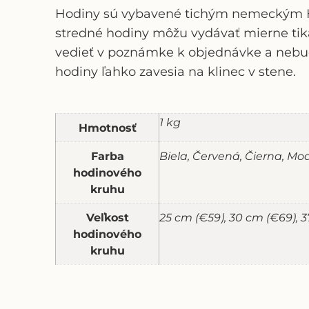
Hodiny sú vybavené tichým nemeckým Her
stredné hodiny môžu vydávať mierne tika
vedieť v poznámke k objednávke a nebu
hodiny ľahko zavesia na klinec v stene.
1 kg
Hmotnosť
Farba
Biela, Červená, Čierna, Mo
hodinového
kruhu
Veľkost
25 cm (€59), 30 cm (€69), 
hodinového
kruhu