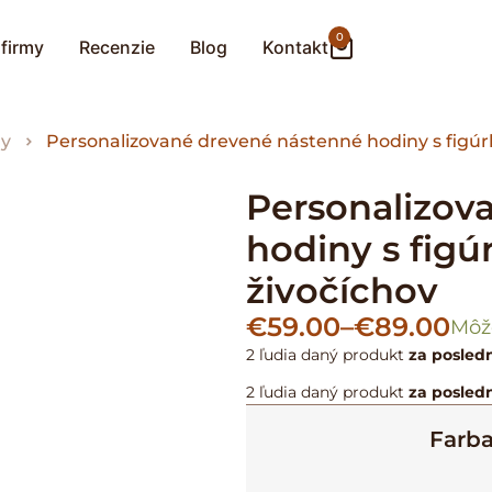
0
 firmy
Recenzie
Blog
Kontakt
ny
Personalizované drevené nástenné hodiny s figú
Personalizov
hodiny s fig
živočíchov
€
59.00
–
€
89.00
Môž
2 ľudia
daný produkt
za posled
2 ľudia
daný produkt
za posled
Farb