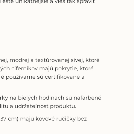
šte unikatnejšie a vieš tak spraviť
ej, modrej a textúrovanej sivej, ktoré
ých ciferníkov majú pokrytie, ktoré
toré používame sú certifikované a
úrky na bielých hodinach sú nafarbené
itu a udržateľnosť produktu.
 (37 cm) majú kovové ručičky bez