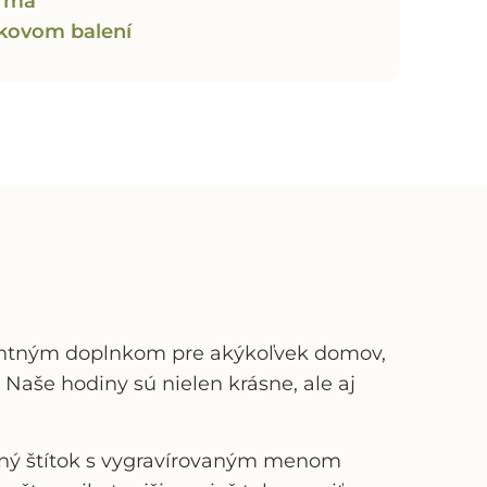
arma
ekovom balení
ntným doplnkom pre akýkoľvek domov,
Naše hodiny sú nielen krásne, ale aj
vený štítok s vygravírovaným menom