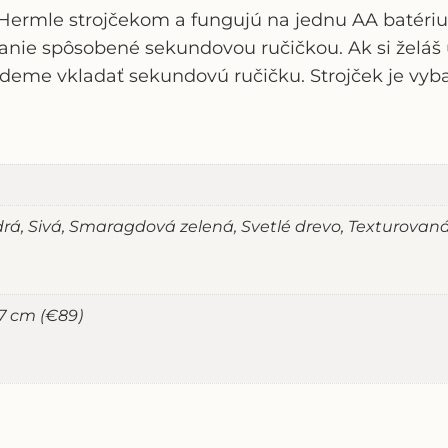
mle strojčekom a fungujú na jednu AA batériu (k
nie spôsobené sekundovou ručičkou. Ak si želáš 
deme vkladať sekundovú ručičku. Strojček je vyb
drá, Sivá, Smaragdová zelená, Svetlé drevo, Texturova
37 cm (€89)