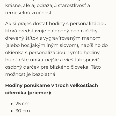
krásne, ale aj odrážajú starostlivosť a
remeselnú zručnosť.
Ak si praješ dostať hodiny s personalizáciou,
ktorá predstavuje nalepený pod ručičky
drevený štítok s vygravírovaným menom
(alebo hocijakým iným slovom), napíš ho do
okienka s personalizáciou. Týmto hodiny
budú ešte unikatnejšie a vieš tak spraviť
osobný darček pre blízkého človeka. Táto
možnosť je bezplatná.
Hodiny ponúkame v troch veľkostiach
ciferníka (priemer):
25 cm
30 cm