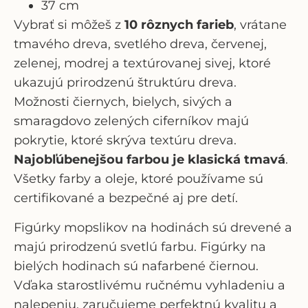
37 cm
Vybrať si môžeš z
10 rôznych farieb
, vrátane
tmavého dreva, svetlého dreva, červenej,
zelenej, modrej a textúrovanej sivej, ktoré
ukazujú prirodzenú štruktúru dreva.
Možnosti čiernych, bielych, sivých a
smaragdovo zelených ciferníkov majú
pokrytie, ktoré skrýva textúru dreva.
Najobľúbenejšou farbou je klasická tmavá
.
Všetky farby a oleje, ktoré používame sú
certifikované a bezpečné aj pre detí.
Figúrky mopslikov
na hodinách sú drevené a
majú prirodzenú svetlú farbu. Figúrky na
bielých hodinach sú nafarbené čiernou.
Vďaka starostlivému ručnému vyhladeniu a
nalepeniu, zaručujeme perfektnú kvalitu a