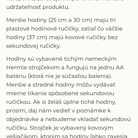
udržateľnosť produktu.
Menšie hodiny (25 cm a 30 cm) majú tri
plastové hodinové ručičky, zatiaľ čo väčšie
hodiny (37 cm) majú kovové ručičky bez
sekundovej ručičky.
Hodiny sú vybavené tichým nemeckým
Hermle strojčekom a fungujú na jednu AA
batériu (ktorá nie je súčasťou balenia).
Menšie a stredné hodiny môžu vydávať
mierne tikanie spôsobené sekundovou
ručičkou. Ak si želáš úplne tiché hodiny,
prosím, daj nám vedieť v poznámke k
objednávke a nebudeme vkladať sekundovú
ručičku. Strojček je vybavený kovovým
vešiačikom, ktorým sa hodiny ľahko zavesia