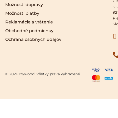
Gif
Možnosti dopravy
s.r
921
Možnosti platby
Pi
Reklamácie a vrátenie
Sl
Obchodné podmienky
Ochrana osobných údajov
© 2026 Izywood. Všetky práva vyhradené.