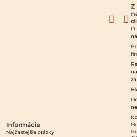
Z
n
d
O
ná
Pr
fi
Re
na
zá
Bl
O
ne
Ko
Informácie
Mu
Ha
Najčastejšie otázky