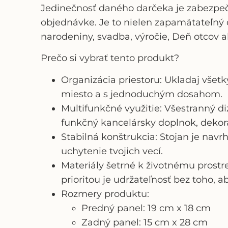
Jedinečnosť daného darčeka je zabezp
objednávke. Je to nielen zapamätateľný d
narodeniny, svadba, výročie, Deň otcov 
Prečo si vybrať tento produkt?
Organizácia priestoru: Ukladaj všet
miesto a s jednoduchým dosahom.
Multifunkčné využitie: Všestranný d
funkčný kancelársky doplnok, dekorá
Stabilná konštrukcia: Stojan je nav
uchytenie tvojich vecí.
Materiály šetrné k životnému prostr
prioritou je udržateľnosť bez toho, a
Rozmery produktu:
Predný panel: 19 cm x 18 cm
Zadný panel: 15 cm x 28 cm