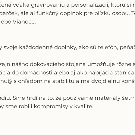
ečená
vďaka gravírovaniu a personalizácii
, ktorú si
arček, ale aj funkčný doplnok pre blízku osobu. T
alebo Vianoce.
ky svoje každodenné doplnky, ako sú telefón, peňa
izajn nášho dokovacieho stojana umožňuje rôzne s
cia do domácnosti alebo aj ako nabíjacia stanica 
rhnutý s ohľadom na stabilitu a má dvojdielnu kon
ediu: Sme hrdí na to, že používame materiály šet
by sme robili kompromisy v kvalite.