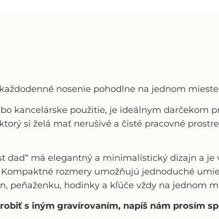
na každodenné nosenie pohodlne na jednom mieste
o kancelárske použitie, je ideálnym darčekom pre 
ktorý si želá mať nerušivé a čisté pracovné prostr
st dad
“
má elegantný a minimalistický dizajn a je 
sť. Kompaktné rozmery umožňujú jednoduché umies
ón, peňaženku, hodinky a kľúče
vždy na jednom mi
výrobiť s iným gravírovaním, napíš nám prosím s