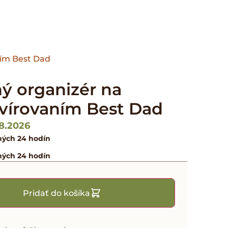
ním Best Dad
ý organizér na
avírovaním Best Dad
08.2026
ných 24 hodín
ných 24 hodín
Pridať do košíka