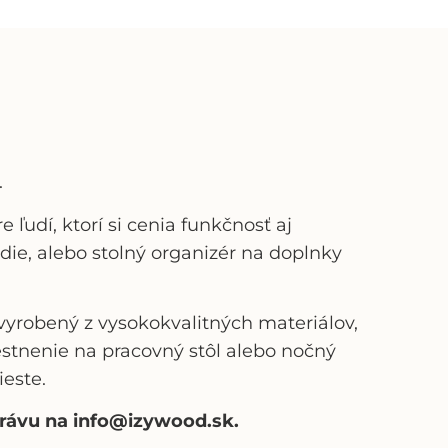
.
ľudí, ktorí si cenia funkčnosť aj
edie, alebo stolný organizér na doplnky
vyrobený z vysokokvalitných materiálov,
tnenie na pracovný stôl alebo nočný
este.
právu na info@izywood.sk.