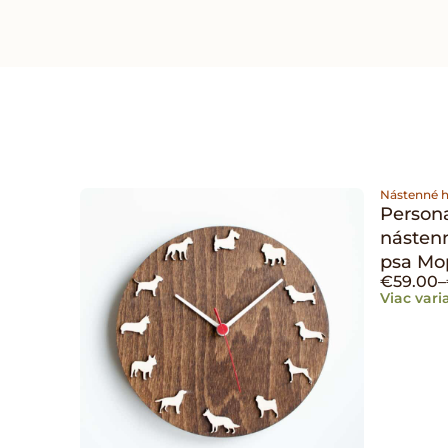
Nástenné 
Person
nástenn
psa Mo
€
59.00
–
Viac vari