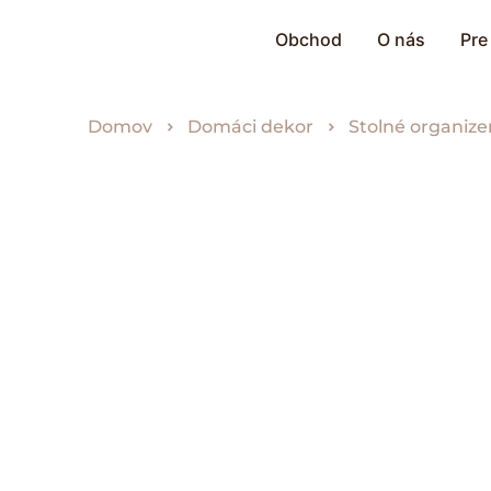
Obchod
O nás
Pre
Domov
Domáci dekor
Stolné organize