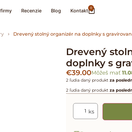
0
 firmy
Recenzie
Blog
Kontakt
ry
Drevený stolný organizér na doplnky s gravírova
Drevený stoln
doplnky s gr
€
39.00
Môžeš mať
11.
2 ľudia
daný produkt
za posled
2 ľudia
daný produkt
za posled