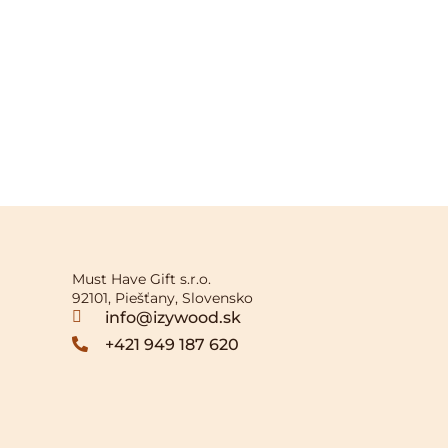
Must Have Gift s.r.o.
92101, Piešťany, Slovensko
info@izywood.sk
+421 949 187 620