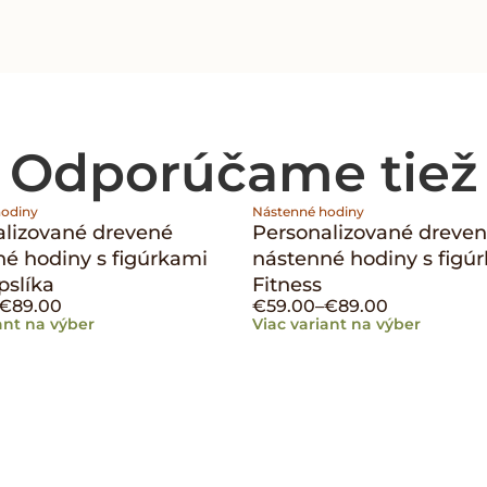
Odporúčame tiež
hodiny
Nástenné hodiny
alizované drevené
Personalizované dreve
é hodiny s figúrkami
nástenné hodiny s figú
pslíka
Fitness
€
89.00
€
59.00
–
€
89.00
ant na výber
Viac variant na výber