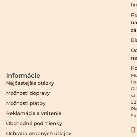
fi
Re
na
zá
Bl
O
ne
Ko
Informácie
Mu
Ha
Najčastejšie otázky
Gif
Možnosti dopravy
s.r
921
Možnosti platby
Pi
Reklamácie a vrátenie
Sl
Obchodné podmienky
Ochrana osobných údajov