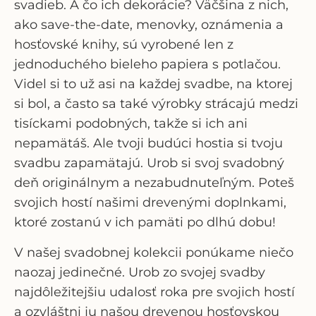
svadieb. A čo ich dekorácie? Väčšina z nich,
ako save-the-date, menovky, oznámenia a
hosťovské knihy, sú vyrobené len z
jednoduchého bieleho papiera s potlačou.
Videl si to už asi na každej svadbe, na ktorej
si bol, a často sa také výrobky strácajú medzi
tisíckami podobných, takže si ich ani
nepamätáš. Ale tvoji budúci hostia si tvoju
svadbu zapamätajú. Urob si svoj svadobný
deň originálnym a nezabudnuteľným. Poteš
svojich hostí našimi drevenými doplnkami,
ktoré zostanú v ich pamäti po dlhú dobu!
V našej svadobnej kolekcii ponúkame niečo
naozaj jedinečné. Urob zo svojej svadby
najdôležitejšiu udalosť roka pre svojich hostí
a ozvláštni ju našou drevenou hosťovskou