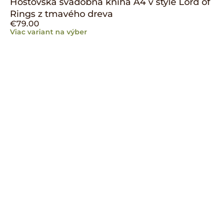
Hosťovská svadobná kniha A4 v štýle Lord of
Rings z tmavého dreva
€
79.00
Viac variant na výber