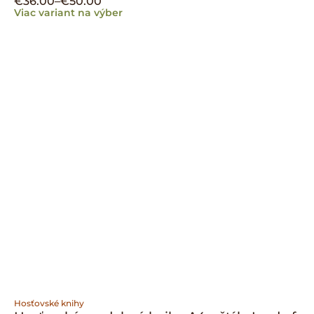
€
36.00
–
€
50.00
Viac variant na výber
Hosťovské knihy