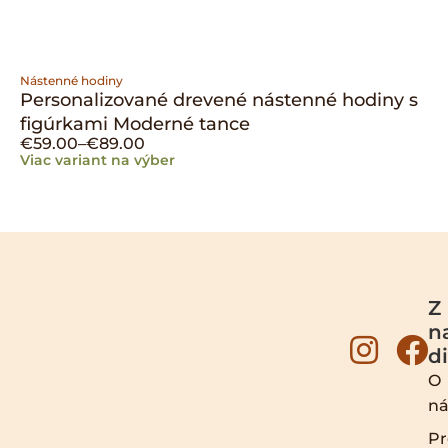
Nástenné hodiny
Personalizované drevené nástenné hodiny s
figúrkami Moderné tance
€
59.00
–
€
89.00
Viac variant na výber
Z
n
d
O
ná
Pr