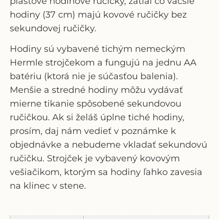
plastové hodinové ručičky, zatiaľ čo väčšie
hodiny (37 cm) majú kovové ručičky bez
sekundovej ručičky.
Hodiny sú vybavené tichým nemeckým
Hermle strojčekom a fungujú na jednu AA
batériu (ktorá nie je súčasťou balenia).
Menšie a stredné hodiny môžu vydávať
mierne tikanie spôsobené sekundovou
ručičkou. Ak si želáš úplne tiché hodiny,
prosím, daj nám vedieť v poznámke k
objednávke a nebudeme vkladať sekundovú
ručičku. Strojček je vybavený kovovým
vešiačikom, ktorým sa hodiny ľahko zavesia
na klinec v stene.