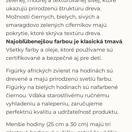
zelenej, modrej a textúrovanej sivej, ktoré
ukazujú prirodzenú štruktúru dreva.
Možnosti čiernych, bielych, sivých a
smaragdovo zelených ciferníkov majú
pokrytie, ktoré skrýva textúru dreva.
Najobľúbenejšou farbou je klasická tmavá
.
Všetky farby a oleje, ktoré používame sú
certifikované a bezpečné aj pre detí.
Figúrky afrických zvierat
na hodinách sú
drevené a majú prirodzenú svetlú farbu.
Figúrky na bielých hodinach sú nafarbené
čiernou. Vďaka starostlivému ručnému
vyhladeniu a nalepeniu, zaručujeme
perfektnú kvalitu a udržateľnosť produktu.
Menšie hodiny (25 cm a 30 cm) majú tri