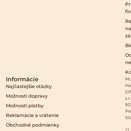
Pr
fi
Re
na
zá
Bl
O
ne
Ko
Informácie
Mu
Ha
Najčastejšie otázky
Gif
Možnosti dopravy
s.r
921
Možnosti platby
Pi
Reklamácie a vrátenie
Sl
Obchodné podmienky