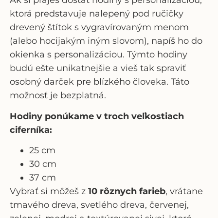
Ak si praješ dostať hodiny s personalizáciou,
ktorá predstavuje nalepený pod ručičky
drevený štítok s vygravírovaným menom
(alebo hocijakým iným slovom), napíš ho do
okienka s personalizáciou. Týmto hodiny
budú ešte unikatnejšie a vieš tak spraviť
osobný darček pre blízkého človeka. Táto
možnosť je bezplatná.
Hodiny ponúkame v troch veľkostiach
ciferníka:
25 cm
30 cm
37 cm
Vybrať si môžeš z
10 rôznych farieb
, vrátane
tmavého dreva, svetlého dreva, červenej,