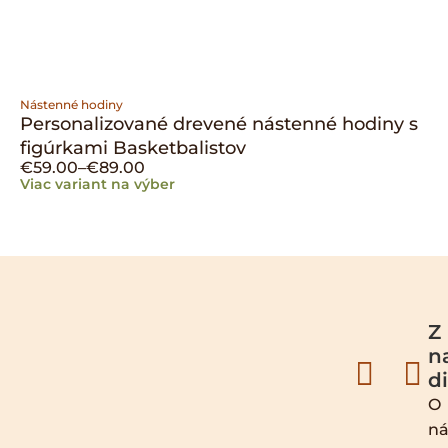
Nástenné hodiny
Personalizované drevené nástenné hodiny s
figúrkami Basketbalistov
€
59.00
–
€
89.00
Viac variant na výber
Z
n
d
O
ná