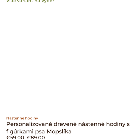
Viac variant na výber
Nástenné hodiny
Personalizované drevené nástenné hodiny s
figúrkami psa Mopslíka
€
59.00
–
€
89.00