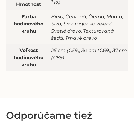
1 kg
Hmotnosť
Farba
Biela, Červená, Čierna, Modrá,
hodinového
Sivá, Smaragdová zelená,
kruhu
Svetlé drevo, Texturovaná
šedá, Tmavé drevo
Veľkost
25 cm (€59), 30 cm (€69), 37 cm
hodinového
(€89)
kruhu
Odporúčame tiež